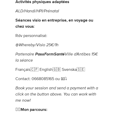
Activités physiques adaptées
ALD/Handi/HPI/Prénatal
Séances visio en entreprise, en voyage ou
:
chez vous
Rdv personnalisé:
@Whereby/Visio 25€/1h
Partenaire
PassFormSanté
Ville d'Antibes 15€
la séance
Français🇨🇵 English🇬🇧 Svenska🇸🇪
Contact: 0668085165 ou 📧⤵
Book your session and send a payment with a
click on the button above. You can work with
me now!
🧘‍♀️
Mon parcours: